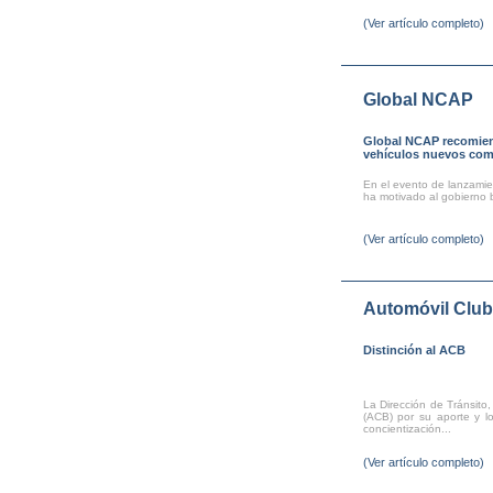
(Ver artículo completo)
Global NCAP
Global NCAP recomiend
vehículos nuevos come
En el evento de lanzamien
ha motivado al gobierno br
(Ver artículo completo)
Automóvil Clu
Distinción al ACB
La Dirección de Tránsito,
(ACB) por su aporte y l
concientización...
(Ver artículo completo)