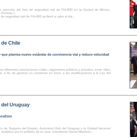
de atención del foro de seguridad vial de FIA-BID en la Ciudad de México,
 Fórmula 1.
 de seguridad vial de FIA-BID se llevó a cabo el dia...
 de Chile
y que plantea nuevo estándar de convivencia vial y reduce velocidad
n diferentes asociaciones civiles, organismos públicos y privados, entre ellos,
le, a fin de generar un consenso en torno a las modificaciones a la Ley del
 del Uruguay
mosEsto
co de Seguros del Estado, Automóvil Club del Uruguay y la Unidad Nacional
recibidos por el anfitrión de la casa, Intendente Daniel Martínez...