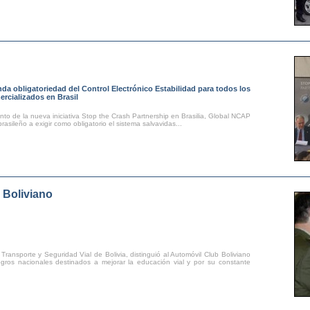
a obligatoriedad del Control Electrónico Estabilidad para todos los
rcializados en Brasil
to de la nueva iniciativa Stop the Crash Partnership en Brasilia, Global NCAP
asileño a exigir como obligatorio el sistema salvavidas...
b
Boliviano
 Transporte y Seguridad Vial de Bolivia, distinguió al Automóvil Club Boliviano
ogros nacionales destinados a mejorar la educación vial y por su constante