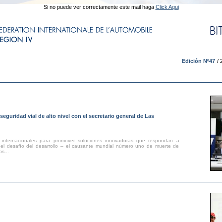
Si no puede ver correctamente este mail haga
Click Aqui
Edición Nº47
/ 
seguridad vial de alto nivel con el secretario general de Las
es internacionales para promover soluciones innovadoras que respondan a
y el desafío del desarrollo – el causante mundial número uno de muerte de
s...