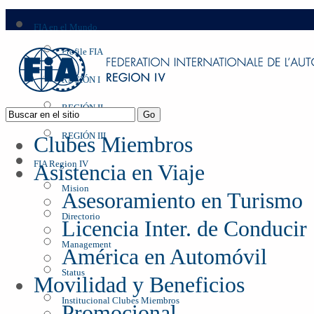
FIA en el Mundo
Profile FIA
REGIÓN I
REGIÓN II
REGIÓN III
Clubes Miembros
FIA Region IV
Asistencia en Viaje
Mision
Asesoramiento en Turismo
Directorio
Licencia Inter. de Conducir
Management
América en Automóvil
Status
Movilidad y Beneficios
Institucional Clubes Miembros
Promocional