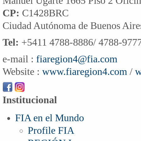
Manuel Ugarte 1665 Piso 2 Ofici
CP:
C1428BRC
Ciudad Autónoma de Buenos Aire
Tel:
+5411 4788-8886/ 4788-9777
e-mail :
fiaregion4@fia.com
Website :
www.fiaregion4.com
/
w
Institucional
FIA en el Mundo
Profile FIA