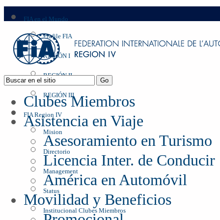
FIA en el Mundo
Profile FIA
REGIÓN I
REGIÓN II
REGIÓN III
Clubes Miembros
FIA Region IV
Asistencia en Viaje
Mision
Asesoramiento en Turismo
Directorio
Licencia Inter. de Conducir
Management
América en Automóvil
Status
Movilidad y Beneficios
Institucional Clubes Miembros
Promocional