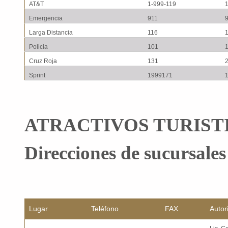
AT&T
1-999-119
Emergencia
911
Larga Distancia
116
Policia
101
Cruz Roja
131
Sprint
1999171
ATRACTIVOS TURIST
Direcciones de sucursales
Lugar
Teléfono
FAX
Autor