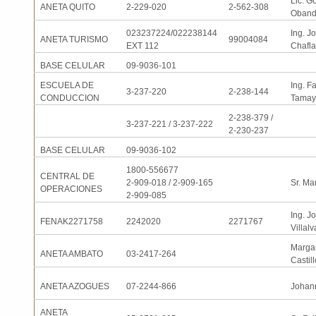
Lic. Go
ANETA QUITO
2-229-020
2-562-308
Oban
023237224/022238144
Ing. J
ANETA TURISMO
99004084
EXT 112
Chafla
BASE CELULAR
09-9036-101
ESCUELA DE
Ing. F
3-237-220
2-238-144
CONDUCCION
Tamay
2-238-379 /
3-237-221 / 3-237-222
2-230-237
BASE CELULAR
09-9036-102
1800-556677
CENTRAL DE
2-909-018 / 2-909-165
Sr. Ma
OPERACIONES
2-909-085
Ing. J
FENAK2271758
2242020
2271767
Villalv
Margar
ANETA AMBATO
03-2417-264
Castill
ANETA AZOGUES
07-2244-866
Johan
ANETA