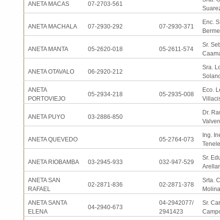
ANETA MACAS
07-2703-561
Suare
Enc. S
ANETA MACHALA
07-2930-292
07-2930-371
Berme
Sr. Se
ANETA MANTA
05-2620-018
05-2611-574
Caam
Sra. L
ANETA OTAVALO
06-2920-212
Solan
ANETA
Eco. 
05-2934-218
05-2935-008
PORTOVIEJO
Villaci
Dr. Ra
ANETA PUYO
03-2886-850
Valver
Ing. In
ANETA QUEVEDO
05-2764-073
Tenel
Sr. Ed
ANETA RIOBAMBA
03-2945-933
032-947-529
Arella
ANETA SAN
Srta. 
02-2871-836
02-2871-378
RAFAEL
Molin
ANETA SANTA
04-2942077/
Sr. Ca
04-2940-673
ELENA
2941423
Campo