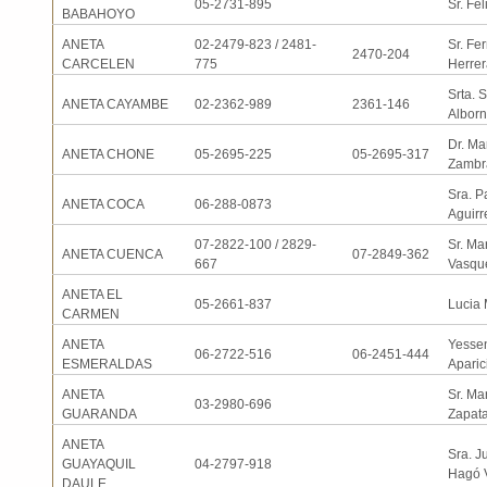
05-2731-895
Sr. Fe
BABAHOYO
ANETA
02-2479-823 / 2481-
Sr. Fe
2470-204
CARCELEN
775
Herrer
Srta. 
ANETA CAYAMBE
02-2362-989
2361-146
Albor
Dr. Ma
ANETA CHONE
05-2695-225
05-2695-317
Zambr
Sra. P
ANETA COCA
06-288-0873
Aguirr
07-2822-100 / 2829-
Sr. Ma
ANETA CUENCA
07-2849-362
667
Vasqu
ANETA EL
05-2661-837
Lucia 
CARMEN
ANETA
Yesse
06-2722-516
06-2451-444
ESMERALDAS
Aparic
ANETA
Sr. Ma
03-2980-696
GUARANDA
Zapat
ANETA
Sra. J
GUAYAQUIL
04-2797-918
Hagó 
DAULE