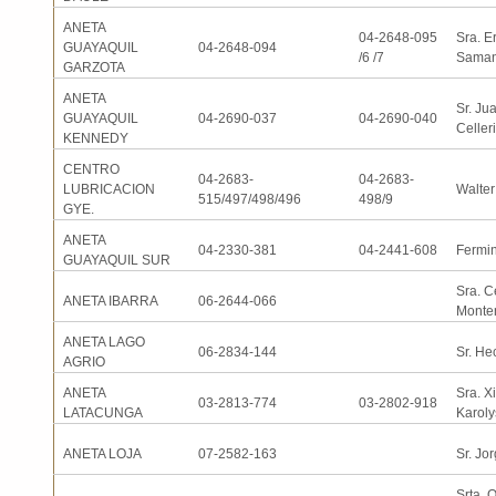
ANETA
04-2648-095
Sra. E
GUAYAQUIL
04-2648-094
/6 /7
Saman
GARZOTA
ANETA
Sr. Ju
GUAYAQUIL
04-2690-037
04-2690-040
Celleri
KENNEDY
CENTRO
04-2683-
04-2683-
LUBRICACION
Walter
515/497/498/496
498/9
GYE.
ANETA
04-2330-381
04-2441-608
Fermi
GUAYAQUIL SUR
Sra. C
ANETA IBARRA
06-2644-066
Monte
ANETA LAGO
06-2834-144
Sr. He
AGRIO
ANETA
Sra. 
03-2813-774
03-2802-918
LATACUNGA
Karoly
ANETA LOJA
07-2582-163
Sr. Jo
Srta. O