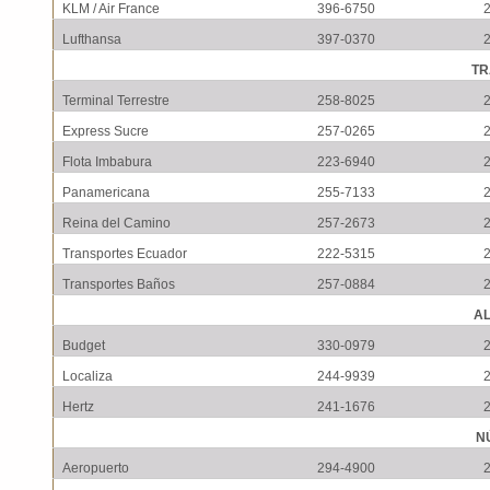
KLM / Air France
396-6750
Lufthansa
397-0370
TR
Terminal Terrestre
258-8025
Express Sucre
257-0265
Flota Imbabura
223-6940
Panamericana
255-7133
Reina del Camino
257-2673
Transportes Ecuador
222-5315
Transportes Baños
257-0884
AL
Budget
330-0979
Localiza
244-9939
Hertz
241-1676
N
Aeropuerto
294-4900