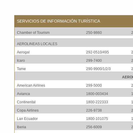
SERVICIOS DE INFORMACIÓN TURÍSTICA
Chamber of Tourism
250-9860
AEROLINEAS LOCALES
Aerogal
292-0510/495
Icaro
299-7400
Tame
290-9900/1/2/3
AERO
American Airlines
299-5000
Avianca
1800-003434
Continental
1800-222333
Copa Airlines
226-9738
Lan Ecuador
1800-101075
Iberia
256-6009