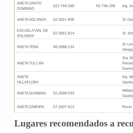
ANETA SANTO
022-744-289
02-746-288
Ing. J
DOMINGO
ANETA SOLANDA
02-3021-608
Sr. O
ESCUELA VIAL DE
02-3061-814
Sr. Ji
SOLANDA
Sr. Li
ANETA TENA
06-2888-134
Amag
Sra. M
ANETA TULCAN
Ferna
Guerr
ANETA
Ing. W
VILLAFLORA
Gavil
Willia
ANETA GUAMANI
02-2699-534
Gavil
ANETA ZAMORA
07-2607-613
Rocio
Lugares recomendados a reco