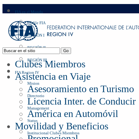
FIA en el Mundo
Profile FIA
REGIÓN I
REGIÓN II
REGIÓN III
Clubes Miembros
FIA Region IV
Asistencia en Viaje
Mision
Asesoramiento en Turismo
Directorio
Licencia Inter. de Conducir
Management
América en Automóvil
Status
Movilidad y Beneficios
Institucional Clubes Miembros
Promocional