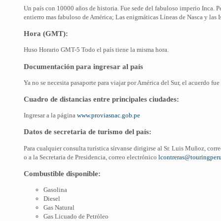
Un país con 10000 años de historia. Fue sede del fabuloso imperio Inca. P
entierro mas fabuloso de América; Las enigmáticas Líneas de Nasca y las Is
Hora (GMT):
Huso Horario GMT-5 Todo el país tiene la misma hora.
Documentación para ingresar al país
Ya no se necesita pasaporte para viajar por América del Sur, el acuerdo f
Cuadro de distancias entre principales ciudades:
Ingresar a la página
www.proviasnac.gob.pe
Datos de secretaria de turismo del país:
Para cualquier consulta turística sírvanse dirigirse al Sr. Luis Muñoz, corr
o a la Secretaria de Presidencia, correo electrónico
lcontreras@touringper
Combustible disponible:
Gasolina
Diesel
Gas Natural
Gas Licuado de Petróleo