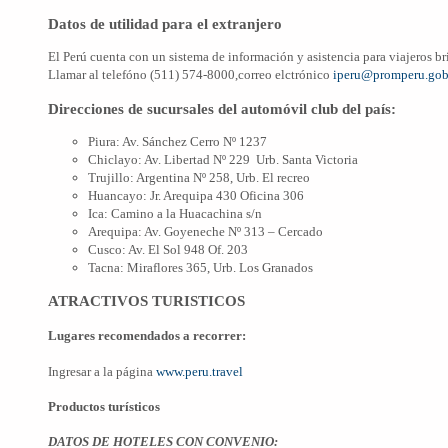
Datos de utilidad para el extranjero
El Perú cuenta con un sistema de información y asistencia para viajeros b
Llamar al telefóno (511) 574-8000,correo elctrónico
iperu@promperu.gob
Direcciones de sucursales del automóvil club del país
:
Piura: Av. Sánchez Cerro Nº 1237
Chiclayo: Av. Libertad Nº 229 Urb. Santa Victoria
Trujillo: Argentina Nº 258, Urb. El recreo
Huancayo: Jr. Arequipa 430 Oficina 306
Ica: Camino a la Huacachina s/n
Arequipa: Av. Goyeneche Nº 313 – Cercado
Cusco: Av. El Sol 948 Of. 203
Tacna: Miraflores 365, Urb. Los Granados
ATRACTIVOS TURISTICOS
Lugares recomendados a recorrer:
Ingresar a la página
www.peru.travel
Productos turísticos
DATOS DE HOTELES CON CONVENIO: