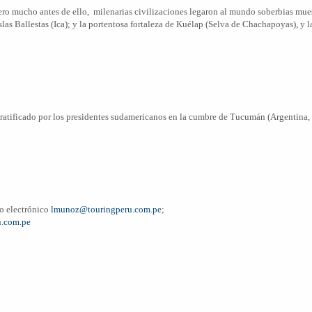
ero mucho antes de ello, milenarias civilizaciones legaron al mundo soberbias mue
las Ballestas (Ica); y la portentosa fortaleza de Kuélap (Selva de Chachapoyas), y l
ue ratificado por los presidentes sudamericanos en la cumbre de Tucumán (Argentina,
eo electrónico
lmunoz@touringperu.com.pe
;
u.com.pe