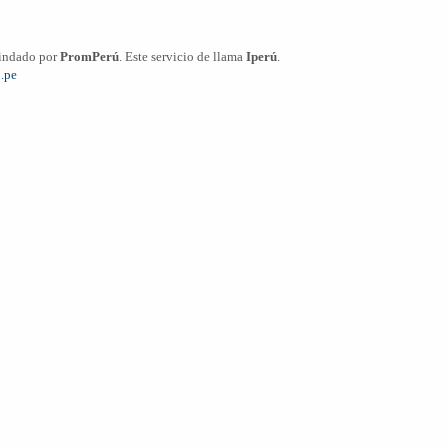
rindado por
PromPerú
. Este servicio de llama
Iperú
.
.pe