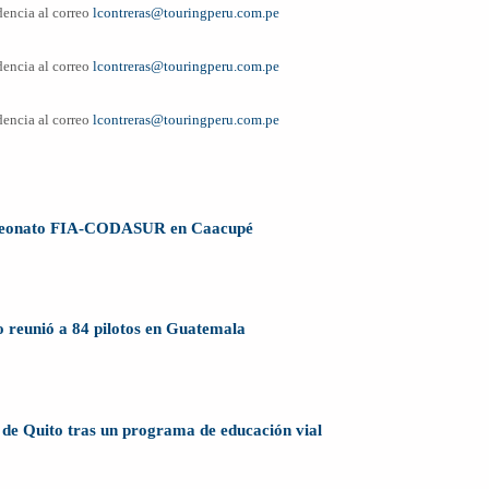
dencia al correo
lcontreras@touringperu.com.pe
dencia al correo
lcontreras@touringperu.com.pe
dencia al correo
lcontreras@touringperu.com.pe
ampeonato FIA-CODASUR en Caacupé
 reunió a 84 pilotos en Guatemala
de Quito tras un programa de educación vial