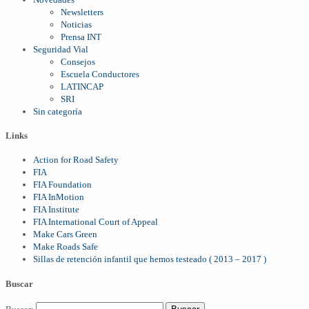
Newsletters
Noticias
Prensa INT
Seguridad Vial
Consejos
Escuela Conductores
LATINCAP
SRI
Sin categoría
Links
Action for Road Safety
FIA
FIA Foundation
FIA InMotion
FIA Institute
FIA International Court of Appeal
Make Cars Green
Make Roads Safe
Sillas de retención infantil que hemos testeado ( 2013 – 2017 )
Buscar