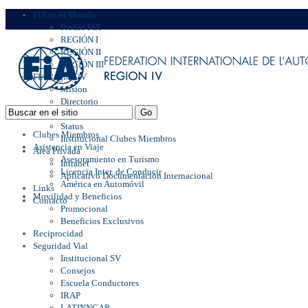
FIA en el Mundo
Profile FIA
REGIÓN I
REGIÓN II
REGIÓN III
FIA Region IV
Mision
Directorio
Management
Status
Clubes Miembros
Institucional Clubes Miembros
Asistencia en Viaje
Area Privada
Asesoramiento en Turismo
Intranet
Licencia Inter. de Conducir
Aplicativo Documentación Internacional
América en Automóvil
Links
Movilidad y Beneficios
Contacto
Promocional
Beneficios Exclusivos
Reciprocidad
Seguridad Vial
Institucional SV
Consejos
Escuela Conductores
IRAP
LATINNCAP