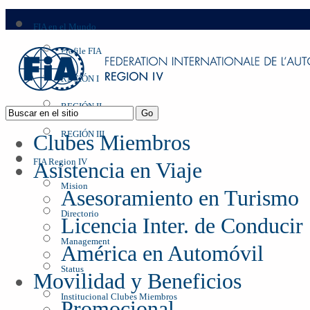
FIA en el Mundo
Profile FIA
REGIÓN I
REGIÓN II
REGIÓN III
Clubes Miembros
FIA Region IV
Asistencia en Viaje
Mision
Asesoramiento en Turismo
Directorio
Licencia Inter. de Conducir
Management
América en Automóvil
Status
Movilidad y Beneficios
Institucional Clubes Miembros
Promocional