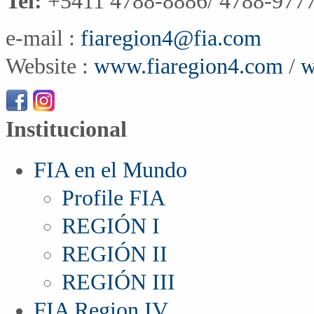
Tel:
+5411 4788-8886/ 4788-9777
e-mail :
fiaregion4@fia.com
Website :
www.fiaregion4.com
/
w
Institucional
FIA en el Mundo
Profile FIA
REGIÓN I
REGIÓN II
REGIÓN III
FIA Region IV