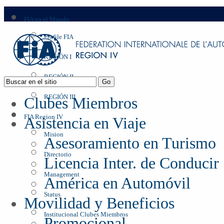
FIA en el Mundo
Profile FIA
REGIÓN I
REGIÓN II
REGIÓN III
Clubes Miembros
FIA Region IV
Asistencia en Viaje
Mision
Asesoramiento en Turismo
Directorio
Licencia Inter. de Conducir
Management
América en Automóvil
Status
Movilidad y Beneficios
Institucional Clubes Miembros
Promocional