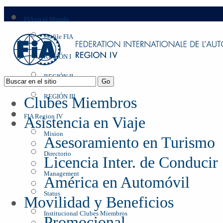
FIA en el Mundo
Profile FIA
REGIÓN I
REGIÓN II
REGIÓN III
Clubes Miembros
FIA Region IV
Asistencia en Viaje
Mision
Asesoramiento en Turismo
Directorio
Licencia Inter. de Conducir
Management
América en Automóvil
Status
Movilidad y Beneficios
Institucional Clubes Miembros
Promocional