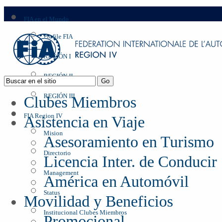
FIA en el Mundo
Profile FIA
REGIÓN I
REGIÓN II
REGIÓN III
Clubes Miembros
FIA Region IV
Asistencia en Viaje
Mision
Asesoramiento en Turismo
Directorio
Licencia Inter. de Conducir
Management
América en Automóvil
Status
Movilidad y Beneficios
Institucional Clubes Miembros
Promocional