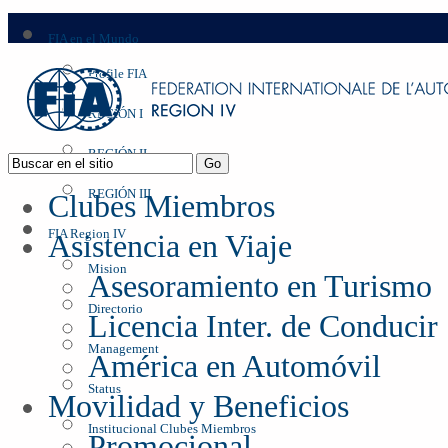
FIA en el Mundo
Profile FIA
REGIÓN I
REGIÓN II
REGIÓN III
Clubes Miembros
FIA Region IV
Asistencia en Viaje
Mision
Asesoramiento en Turismo
Directorio
Licencia Inter. de Conducir
Management
América en Automóvil
Status
Movilidad y Beneficios
Institucional Clubes Miembros
Promocional