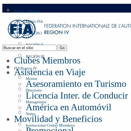
FIA en el Mundo
Profile FIA
REGIÓN I
REGIÓN II
REGIÓN III
Clubes Miembros
FIA Region IV
Asistencia en Viaje
Mision
Asesoramiento en Turismo
Directorio
Licencia Inter. de Conducir
Management
América en Automóvil
Status
Movilidad y Beneficios
Institucional Clubes Miembros
Promocional