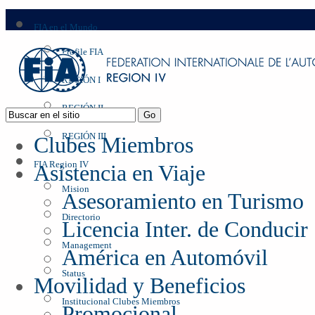
FIA en el Mundo
Profile FIA
REGIÓN I
REGIÓN II
REGIÓN III
Clubes Miembros
FIA Region IV
Asistencia en Viaje
Mision
Asesoramiento en Turismo
Directorio
Licencia Inter. de Conducir
Management
América en Automóvil
Status
Movilidad y Beneficios
Institucional Clubes Miembros
Promocional