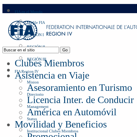
FIA en el Mundo
Profile FIA
REGIÓN I
REGIÓN II
REGIÓN III
Clubes Miembros
FIA Region IV
Asistencia en Viaje
Mision
Asesoramiento en Turismo
Directorio
Licencia Inter. de Conducir
Management
América en Automóvil
Status
Movilidad y Beneficios
Institucional Clubes Miembros
Promocional