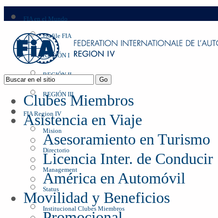
FIA en el Mundo
Profile FIA
REGIÓN I
REGIÓN II
REGIÓN III
Clubes Miembros
FIA Region IV
Asistencia en Viaje
Mision
Asesoramiento en Turismo
Directorio
Licencia Inter. de Conducir
Management
América en Automóvil
Status
Movilidad y Beneficios
Institucional Clubes Miembros
Promocional