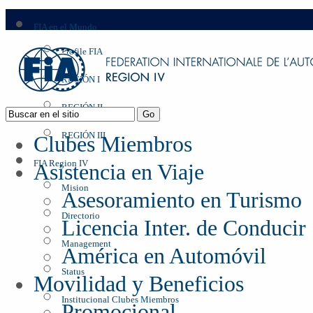
FIA en el Mundo
Profile FIA
REGIÓN I
REGIÓN II
REGIÓN III
Clubes Miembros
FIA Region IV
Asistencia en Viaje
Mision
Asesoramiento en Turismo
Directorio
Licencia Inter. de Conducir
Management
América en Automóvil
Status
Movilidad y Beneficios
Institucional Clubes Miembros
Promocional