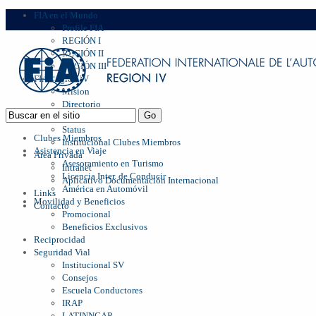
FIA en el Mundo
Profile FIA
REGIÓN I
REGIÓN II
REGIÓN III
FIA Region IV
Mision
Directorio
Management
Status
Clubes Miembros
Institucional Clubes Miembros
Asistencia en Viaje
Area Privada
Asesoramiento en Turismo
Intranet
Licencia Inter. de Conducir
Aplicativo Documentación Internacional
América en Automóvil
Links
Movilidad y Beneficios
Contacto
Promocional
Beneficios Exclusivos
Reciprocidad
Seguridad Vial
Institucional SV
Consejos
Escuela Conductores
IRAP
LATINNCAP