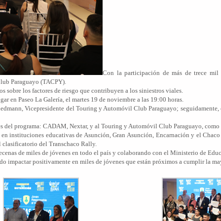
Con la participación de más de trece mil
 Club Paraguayo (TACPY).
os sobre los factores de riesgo que contribuyen a los siniestros viales.
gar en Paseo La Galería, el martes 19 de noviembre a las 19:00 horas.
iedmann, Vicepresidente del Touring y Automóvil Club Paraguayo; seguidamente, el
bles del programa: CADAM, Nextar, y al Touring y Automóvil Club Paraguayo, como t
 en instituciones educativas de Asunción, Gran Asunción, Encarnación y el Chaco
clasificatorio del Transchaco Rally.
ecenas de miles de jóvenes en todo el país y colaborando con el Ministerio de Educa
grado impactar positivamente en miles de jóvenes que están próximos a cumplir la ma