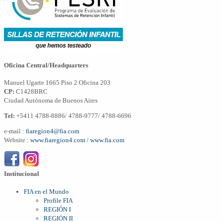
Oficina Central/Headquarters
Manuel Ugarte 1665 Piso 2 Oficina 203
CP:
C1428BRC
Ciudad Autónoma de Buenos Aires
Tel:
+5411 4788-8886/ 4788-9777/ 4788-6696
e-mail :
fiaregion4@fia.com
Website :
www.fiaregion4.com
/
www.fia.com
Institucional
FIA en el Mundo
Profile FIA
REGIÓN I
REGIÓN II