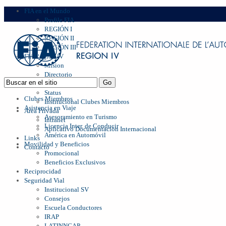
FIA en el Mundo
Profile FIA
REGIÓN I
REGIÓN II
REGIÓN III
FIA Region IV
Mision
Directorio
Management
Status
Clubes Miembros
Institucional Clubes Miembros
Asistencia en Viaje
Area Privada
Asesoramiento en Turismo
Intranet
Licencia Inter. de Conducir
Aplicativo Documentación Internacional
América en Automóvil
Links
Movilidad y Beneficios
Contacto
Promocional
Beneficios Exclusivos
Reciprocidad
Seguridad Vial
Institucional SV
Consejos
Escuela Conductores
IRAP
LATINNCAP