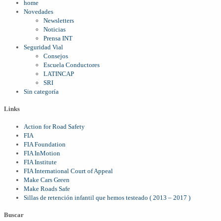
home
Novedades
Newsletters
Noticias
Prensa INT
Seguridad Vial
Consejos
Escuela Conductores
LATINCAP
SRI
Sin categoría
Links
Action for Road Safety
FIA
FIA Foundation
FIA InMotion
FIA Institute
FIA International Court of Appeal
Make Cars Green
Make Roads Safe
Sillas de retención infantil que hemos testeado ( 2013 – 2017 )
Buscar