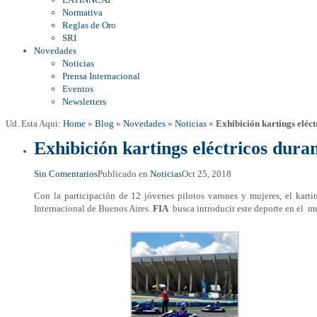
Normativa
Reglas de Oro
SRI
Novedades
Noticias
Prensa Internacional
Eventos
Newsletters
Ud. Esta Aqui:
Home
»
Blog
»
Novedades
»
Noticias
»
Exhibición kartings eléct
Exhibición kartings eléctricos dura
Sin Comentarios
Publicado en
Noticias
Oct 25, 2018
Con la participación de 12 jóvenes pilotos varones y mujeres, el kart
Internacional de Buenos Aires.
FIA
busca introducir este deporte en el m