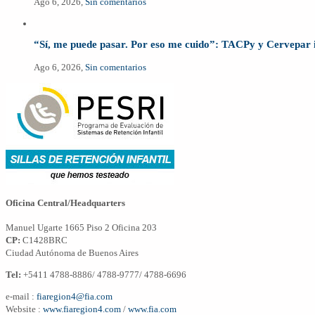
Ago 6, 2026,
Sin comentarios
“Sí, me puede pasar. Por eso me cuido”: TACPy y Cervepar 
Ago 6, 2026,
Sin comentarios
Oficina Central/Headquarters
Manuel Ugarte 1665 Piso 2 Oficina 203
CP:
C1428BRC
Ciudad Autónoma de Buenos Aires
Tel:
+5411 4788-8886/ 4788-9777/ 4788-6696
e-mail :
fiaregion4@fia.com
Website :
www.fiaregion4.com
/
www.fia.com