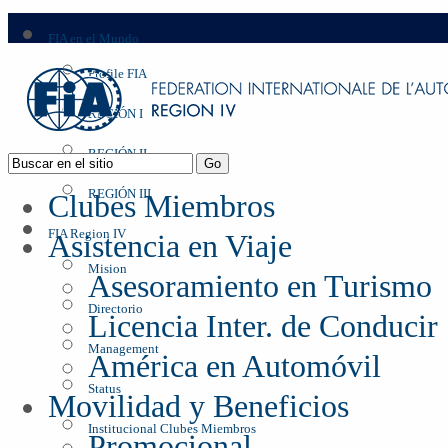
FIA en el Mundo
Profile FIA
REGIÓN I
REGIÓN II
REGIÓN III
Clubes Miembros
FIA Region IV
Asistencia en Viaje
Mision
Asesoramiento en Turismo
Directorio
Licencia Inter. de Conducir
Management
América en Automóvil
Status
Movilidad y Beneficios
Institucional Clubes Miembros
Promocional