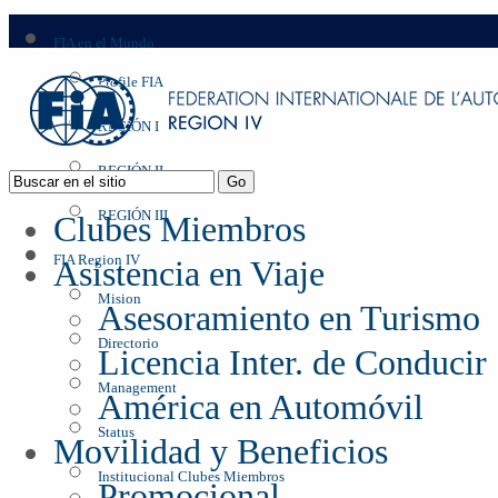
FIA en el Mundo
Profile FIA
REGIÓN I
REGIÓN II
REGIÓN III
Clubes Miembros
FIA Region IV
Asistencia en Viaje
Mision
Asesoramiento en Turismo
Directorio
Licencia Inter. de Conducir
Management
América en Automóvil
Status
Movilidad y Beneficios
Institucional Clubes Miembros
Promocional