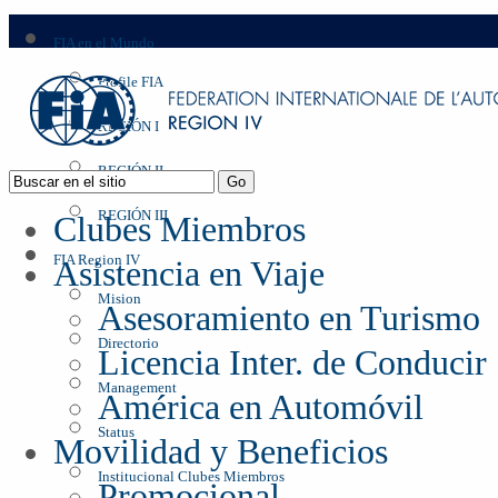
FIA en el Mundo
Profile FIA
REGIÓN I
REGIÓN II
REGIÓN III
Clubes Miembros
FIA Region IV
Asistencia en Viaje
Mision
Asesoramiento en Turismo
Directorio
Licencia Inter. de Conducir
Management
América en Automóvil
Status
Movilidad y Beneficios
Institucional Clubes Miembros
Promocional