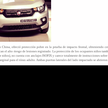
 China, ofreció protección pobre en la prueba de impacto frontal, obteniendo cer
lican el alto riesgo de lesiones registrado. La protección de los ocupantes niños ta
s de niños), no cuenta con anclajes ISOFIX y carece totalmente de instrucciones sobr
arginal para el tórax adulto. Ambas puertas laterales del lado impactado se abriero