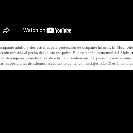
 ocupante adulto y dos estrellas para protección de ocupante infantil
.
El Mobi ofre
rotección ofrecida al pecho del adulto fue pobre. El desempeño estructural del Mobi
l mal desempeño estructural explica la baja puntuación. La puerta trasera se abr
odas las posiciones de asientos, así como no contar con anclajes ISOFIX estándar pr