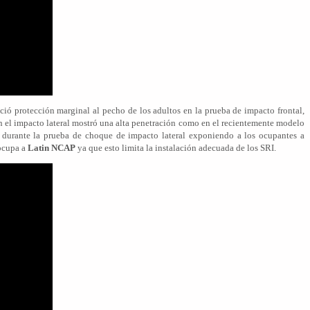
ció protección marginal al pecho de los adultos en la prueba de impacto frontal,
 en el impacto lateral mostró una alta penetración como en el recientemente modelo
ió durante la prueba de choque de impacto lateral exponiendo a los ocupantes a
eocupa a
Latin NCAP
ya que esto limita la instalación adecuada de los SRI.