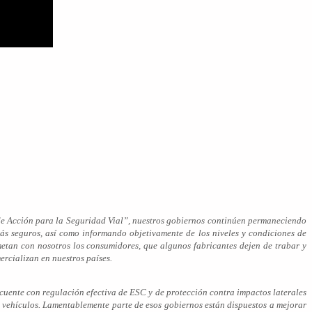
de Acción para la Seguridad Vial”, nuestros gobiernos continúen permaneciendo
más seguros, así como informando objetivamente de los niveles y condiciones de
etan con nosotros los consumidores, que algunos fabricantes dejen de trabar y
ercializan en nuestros países.
uente con regulación efectiva de ESC y de protección contra impactos laterales
 vehículos. Lamentablemente parte de esos gobiernos están dispuestos a mejorar