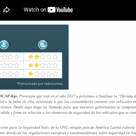
 NCAP dijo:
Preocupa que aun en el año 2017 y próximos a finalizar la “Década 
bil o la falta de ella, orientada a que los consumidores cuenten con vehículos 
versiones. Desde aquí hago un llamado para que nuestros gobernantes se comprom
idida y firme en relación a los elementos de seguridad de los vehículos que se com
cción para la Seguridad Vial» de la ONU, ningún país de América Latina todavía c
por detrás de las regulaciones europeas y estadounidenses sobre seguridad en los