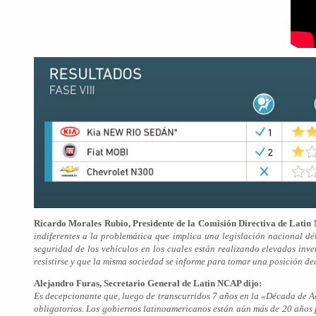
Ricardo Morales Rubio, Presidente de la Comisión Directiva de Latin
indiferentes a la problemática que implica una legislación nacional dé
seguridad de los vehículos en los cuales están realizando elevadas in
resistirse y que la misma sociedad se informe para tomar una posición dec
Alejandro Furas, Secretario General de Latin NCAP dijo:
Es decepcionante que, luego de transcurridos 7 años en la «Década de A
obligatorios. Los gobiernos latinoamericanos están aún más de 20 años 