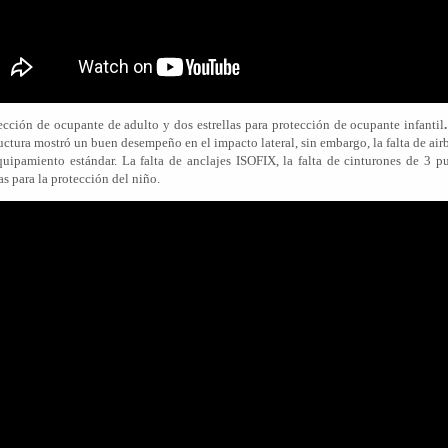
ección de ocupante de adulto y dos estrellas para protección de ocupante infantil
.
tructura mostró un buen desempeño en el impacto lateral, sin embargo, la falta de ai
ipamiento estándar. La falta de anclajes ISOFIX, la falta de cinturones de 3 pu
as para la protección del niño.