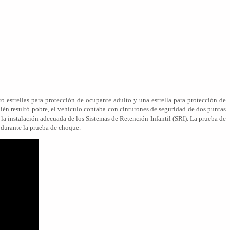
o estrellas para protección de ocupante adulto y una estrella para protección de
mbién resultó pobre, el vehículo contaba con cinturones de seguridad de dos puntas
e la instalación adecuada de los Sistemas de Retención Infantil (SRI). La prueba de
n durante la prueba de choque.