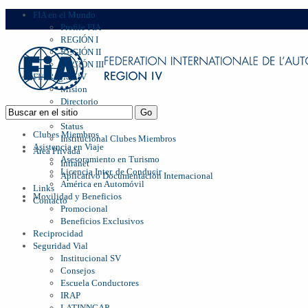
FIA en el Mundo
Profile FIA
REGIÓN I
REGIÓN II
REGIÓN III
FIA Region IV
Mision
Directorio
Management
Status
Clubes Miembros
Institucional Clubes Miembros
Asistencia en Viaje
Area Privada
Asesoramiento en Turismo
Intranet
Licencia Inter. de Conducir
Aplicativo Documentación Internacional
América en Automóvil
Links
Movilidad y Beneficios
Contacto
Promocional
Beneficios Exclusivos
Reciprocidad
Seguridad Vial
Institucional SV
Consejos
Escuela Conductores
IRAP
LATINNCAP