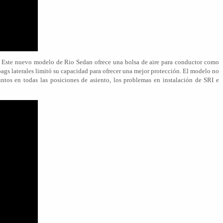
Este nuevo modelo de Rio Sedan ofrece una bolsa de aire para conductor como
rbags laterales limitó su capacidad para ofrecer una mejor protección. El modelo no
ntos en todas las posiciones de asiento, los problemas en instalación de SRI e