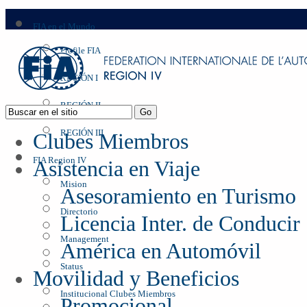
FIA en el Mundo
Profile FIA
REGIÓN I
REGIÓN II
REGIÓN III
Clubes Miembros
FIA Region IV
Asistencia en Viaje
Mision
Asesoramiento en Turismo
Directorio
Licencia Inter. de Conducir
Management
América en Automóvil
Status
Movilidad y Beneficios
Institucional Clubes Miembros
Promocional