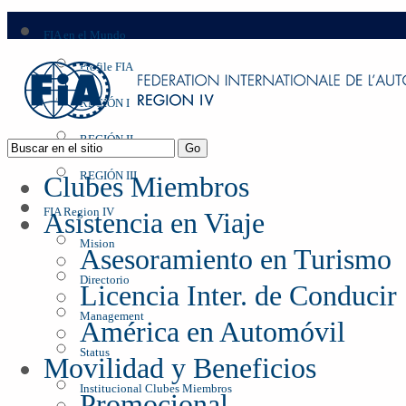
FIA en el Mundo
Profile FIA
REGIÓN I
REGIÓN II
REGIÓN III
Clubes Miembros
FIA Region IV
Asistencia en Viaje
Mision
Asesoramiento en Turismo
Directorio
Licencia Inter. de Conducir
Management
América en Automóvil
Status
Movilidad y Beneficios
Institucional Clubes Miembros
Promocional