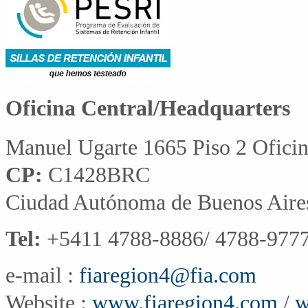
Oficina Central/Headquarters
Manuel Ugarte 1665 Piso 2 Ofici
CP:
C1428BRC
Ciudad Autónoma de Buenos Aire
Tel:
+5411 4788-8886/ 4788-9777
e-mail :
fiaregion4@fia.com
Website :
www.fiaregion4.com
/
w