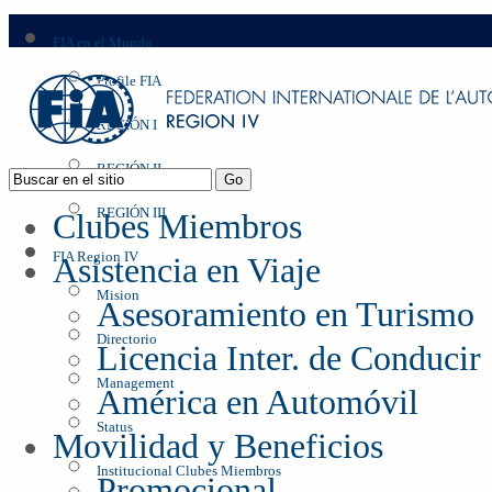
FIA en el Mundo
Profile FIA
REGIÓN I
REGIÓN II
REGIÓN III
Clubes Miembros
FIA Region IV
Asistencia en Viaje
Mision
Asesoramiento en Turismo
Directorio
Licencia Inter. de Conducir
Management
América en Automóvil
Status
Movilidad y Beneficios
Institucional Clubes Miembros
Promocional