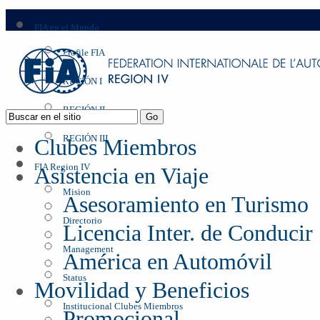
FIA en el Mundo
Profile FIA
REGIÓN I
REGIÓN II
REGIÓN III
Clubes Miembros
FIA Region IV
Asistencia en Viaje
Mision
Asesoramiento en Turismo
Directorio
Licencia Inter. de Conducir
Management
América en Automóvil
Status
Movilidad y Beneficios
Institucional Clubes Miembros
Promocional