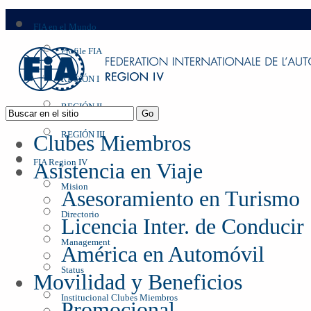
FIA en el Mundo
Profile FIA
REGIÓN I
REGIÓN II
REGIÓN III
Clubes Miembros
FIA Region IV
Asistencia en Viaje
Mision
Asesoramiento en Turismo
Directorio
Licencia Inter. de Conducir
Management
América en Automóvil
Status
Movilidad y Beneficios
Institucional Clubes Miembros
Promocional