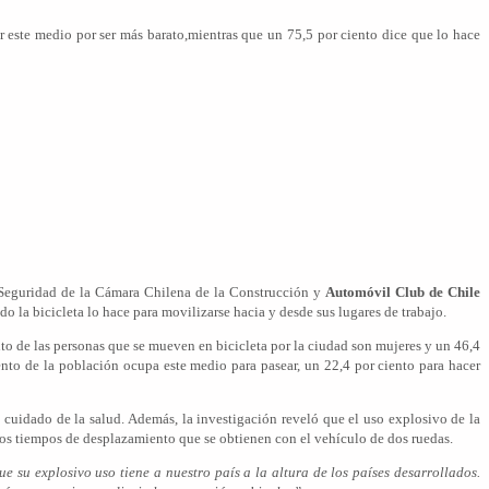
or este medio por ser más barato,mientras que un 75,5 por ciento dice que lo hace
e Seguridad de la Cámara Chilena de la Construcción y
Automóvil Club de Chile
o la bicicleta lo hace para movilizarse hacia y desde sus lugares de trabajo.
nto de las personas que se mueven en bicicleta por la ciudad son mujeres y un 46,4
ento de la población ocupa este medio para pasear, un 22,4 por ciento para hacer
l cuidado de la salud. Además, la investigación reveló que el uso explosivo de la
los tiempos de desplazamiento que se obtienen con el vehículo de dos ruedas.
e su explosivo uso tiene a nuestro país a la altura de los países desarrollados.