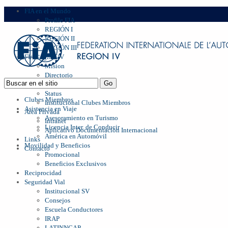
FIA en el Mundo
Profile FIA
REGIÓN I
REGIÓN II
REGIÓN III
FIA Region IV
Mision
Directorio
Management
Status
Clubes Miembros
Institucional Clubes Miembros
Asistencia en Viaje
Area Privada
Asesoramiento en Turismo
Intranet
Licencia Inter. de Conducir
Aplicativo Documentación Internacional
América en Automóvil
Links
Movilidad y Beneficios
Contacto
Promocional
Beneficios Exclusivos
Reciprocidad
Seguridad Vial
Institucional SV
Consejos
Escuela Conductores
IRAP
LATINNCAP