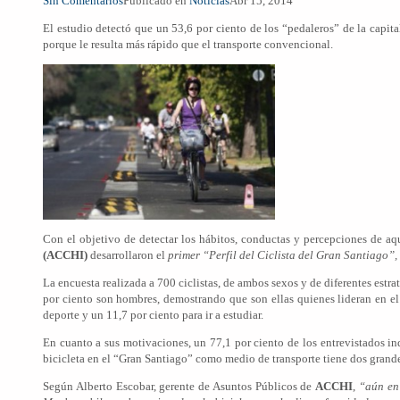
Sin Comentarios
Publicado en
Noticias
Abr 15, 2014
El estudio detectó que un 53,6 por ciento de los “pedaleros” de la capit
porque le resulta más rápido que el transporte convencional.
Con el objetivo de detectar los hábitos, conductas y percepciones de a
(ACCHI)
desarrollaron el
primer “Perfil del Ciclista del Gran Santiago”,
La encuesta realizada a 700 ciclistas, de ambos sexos y de diferentes estr
por ciento son hombres, demostrando que son ellas quienes lideran en el 
deporte y un 11,7 por ciento para ir a estudiar.
En cuanto a sus motivaciones, un 77,1 por ciento de los entrevistados ind
bicicleta en el “Gran Santiago” como medio de transporte tiene dos grande
Según Alberto Escobar, gerente de Asuntos Públicos de
ACCHI
,
“aún en 