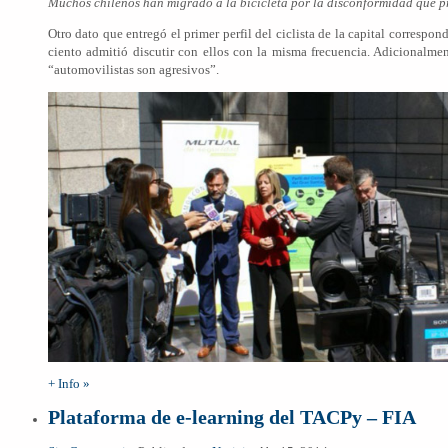
Muchos chilenos han migrado a la bicicleta por la disconformidad que pro
Otro dato que entregó el primer perfil del ciclista de la capital correspo
ciento admitió discutir con ellos con la misma frecuencia. Adicionalment
“automovilistas son agresivos”.
+ Info »
Plataforma de e-learning del TACPy – FIA