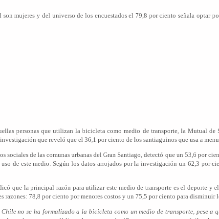
al son mujeres y del universo de los encuestados el 79,8 por ciento señala optar p
quellas personas que utilizan la bicicleta como medio de transporte, la Mutual d
investigación que reveló que el 36,1 por ciento de los santiaguinos que usa a menud
atos sociales de las comunas urbanas del Gran Santiago, detectó que un 53,6 por cie
uso de este medio. Según los datos arrojados por la investigación un 62,3 por ci
icó que la principal razón para utilizar este medio de transporte es el deporte y e
s razones: 78,8 por ciento por menores costos y un 75,5 por ciento para disminuir 
Chile no se ha formalizado a la bicicleta como un medio de transporte, pese a qu