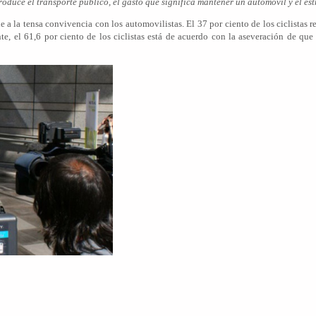
duce el transporte público, el gasto que significa mantener un automóvil y el est
nde a la tensa convivencia con los automovilistas. El 37 por ciento de los ciclistas
e, el 61,6 por ciento de los ciclistas está de acuerdo con la aseveración de que