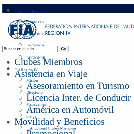
FIA en el Mundo
Profile FIA
REGIÓN I
REGIÓN II
REGIÓN III
Clubes Miembros
FIA Region IV
Asistencia en Viaje
Mision
Asesoramiento en Turismo
Directorio
Licencia Inter. de Conducir
Management
América en Automóvil
Status
Movilidad y Beneficios
Institucional Clubes Miembros
Promocional