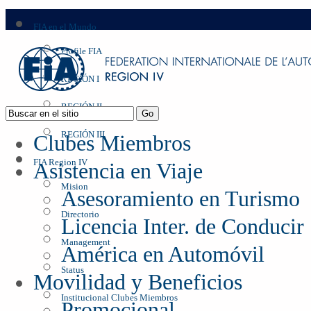
FIA en el Mundo
Profile FIA
REGIÓN I
REGIÓN II
REGIÓN III
Clubes Miembros
FIA Region IV
Asistencia en Viaje
Mision
Asesoramiento en Turismo
Directorio
Licencia Inter. de Conducir
Management
América en Automóvil
Status
Movilidad y Beneficios
Institucional Clubes Miembros
Promocional