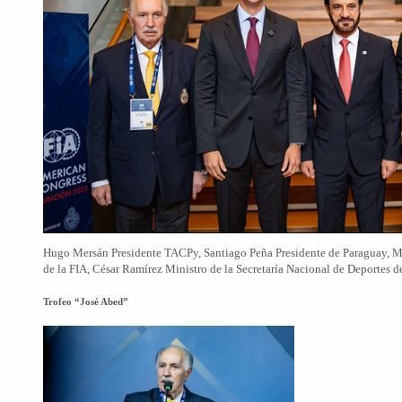
Hugo Mersán Presidente TACPy, Santiago Peña Presidente de Paraguay,
de la FIA, César Ramírez Ministro de la Secretaría Nacional de Deportes 
Trofeo “José Abed”