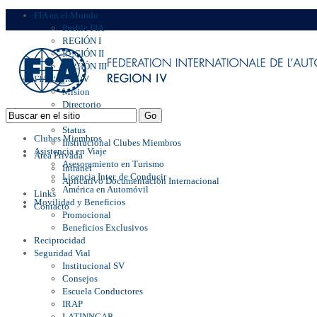
FIA en el Mundo
Profile FIA
REGIÓN I
REGIÓN II
REGIÓN III
FIA Region IV
Mision
Directorio
Management
Status
Clubes Miembros
Institucional Clubes Miembros
Asistencia en Viaje
Area Privada
Asesoramiento en Turismo
Intranet
Licencia Inter. de Conducir
Aplicativo Documentación Internacional
América en Automóvil
Links
Movilidad y Beneficios
Contacto
Promocional
Beneficios Exclusivos
Reciprocidad
Seguridad Vial
Institucional SV
Consejos
Escuela Conductores
IRAP
LATINNCAP