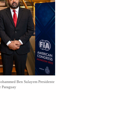
 Mohammed Ben Sulayem Presidente
de Paraguay