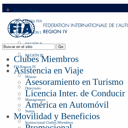
FIA en el Mundo
Profile FIA
REGIÓN I
REGIÓN II
REGIÓN III
Clubes Miembros
FIA Region IV
Asistencia en Viaje
Mision
Asesoramiento en Turismo
Directorio
Licencia Inter. de Conducir
Management
América en Automóvil
Status
Movilidad y Beneficios
Institucional Clubes Miembros
Promocional